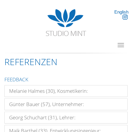
English
Toggl
navig
REFERENZEN
FEEDBACK
Melanie Halmes (30), Kosmetikerin:
Günter Bauer (57), Unternehmer:
Georg Schuchart (31), Lehrer:
Maik Barthel (33), Entwicklungsingenieur: